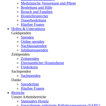
Medizinische Versorgung und Pflege
Begleitung und Hilfe
Besuch und Familien
Hospizfürsprecher
Trauerbegleitung
Häufige Fragen
Helfen & Unterstützen
Geldspenden
Spenden
Online spenden
Nachlassspenden
Jubiläumsspenden
Zeitspenden
Zeitspenden
Ehrenamtlicher Hospizdienst
Förderkreis
Sachspenden
Sachspenden
Danke
Spenderliste
Häufige Fragen
Bereiche
Unsere Arbeitsbereiche
Stationäres Hospiz
Spezialisierte ambulante Palliativversorgung (SAPV)