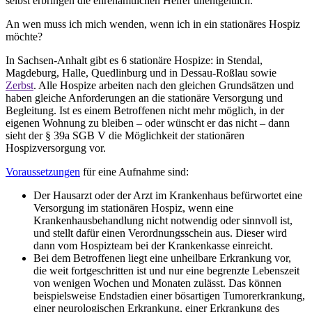
selbst erbringen die ehrenamtlichen Helfer unentgeltlich.
An wen muss ich mich wenden, wenn ich in ein stationäres Hospiz
möchte?
In Sachsen-Anhalt gibt es 6 stationäre Hospize: in Stendal,
Magdeburg, Halle, Quedlinburg und in Dessau-Roßlau sowie
Zerbst
. Alle Hospize arbeiten nach den gleichen Grundsätzen und
haben gleiche Anforderungen an die stationäre Versorgung und
Begleitung. Ist es einem Betroffenen nicht mehr möglich, in der
eigenen Wohnung zu bleiben – oder wünscht er das nicht – dann
sieht der § 39a SGB V die Möglichkeit der stationären
Hospizversorgung vor.
Voraussetzungen
für eine Aufnahme sind:
Der Hausarzt oder der Arzt im Krankenhaus befürwortet eine
Versorgung im stationären Hospiz, wenn eine
Krankenhausbehandlung nicht notwendig oder sinnvoll ist,
und stellt dafür einen Verordnungsschein aus. Dieser wird
dann vom Hospizteam bei der Krankenkasse einreicht.
Bei dem Betroffenen liegt eine unheilbare Erkrankung vor,
die weit fortgeschritten ist und nur eine begrenzte Lebenszeit
von wenigen Wochen und Monaten zulässt. Das können
beispielsweise Endstadien einer bösartigen Tumorerkrankung,
einer neurologischen Erkrankung, einer Erkrankung des