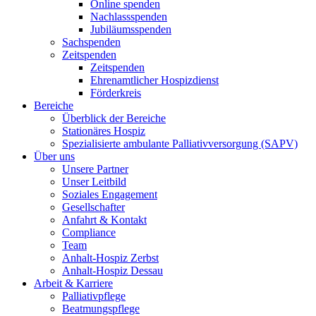
Online spenden
Nachlassspenden
Jubiläumsspenden
Sachspenden
Zeitspenden
Zeitspenden
Ehrenamtlicher Hospizdienst
Förderkreis
Bereiche
Überblick der Bereiche
Stationäres Hospiz
Spezialisierte ambulante Palliativversorgung (SAPV)
Über uns
Unsere Partner
Unser Leitbild
Soziales Engagement
Gesellschafter
Anfahrt & Kontakt
Compliance
Team
Anhalt-Hospiz Zerbst
Anhalt-Hospiz Dessau
Arbeit & Karriere
Palliativpflege
Beatmungspflege