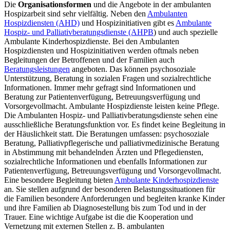
Die
Organisationsformen
und die Angebote in der ambulanten
Hospizarbeit sind sehr vielfältig. Neben den
Ambulanten
Hospizdiensten (AHD)
und Hospizinitiativen gibt es
Ambulante
Hospiz- und Palliativberatungsdienste (AHPB
) und auch spezielle
Ambulante Kinderhospizdienste. Bei den Ambulanten
Hospizdiensten und Hospizinitiativen werden oftmals neben
Begleitungen der Betroffenen und der Familien auch
Beratungsleistungen
angeboten. Das können psychosoziale
Unterstützung, Beratung in sozialen Fragen und sozialrechtliche
Informationen. Immer mehr gefragt sind Informationen und
Beratung zur Patientenverfügung, Betreuungsverfügung und
Vorsorgevollmacht. Ambulante Hospizdienste leisten keine Pflege.
Die Ambulanten Hospiz- und Palliativberatungsdienste sehen eine
ausschließliche Beratungsfunktion vor. Es findet keine Begleitung in
der Häuslichkeit statt. Die Beratungen umfassen: psychosoziale
Beratung, Palliativpflegerische und palliativmedizinische Beratung
in Abstimmung mit behandelnden Ärzten und Pflegediensten,
sozialrechtliche Informationen und ebenfalls Informationen zur
Patientenverfügung, Betreuungsverfügung und Vorsorgevollmacht.
Eine besondere Begleitung bieten
Ambulante Kinderhospizdienste
an. Sie stellen aufgrund der besonderen Belastungssituationen für
die Familien besondere Anforderungen und begleiten kranke Kinder
und ihre Familien ab Diagnosestellung bis zum Tod und in der
Trauer. Eine wichtige Aufgabe ist die die Kooperation und
Vernetzung mit externen Stellen z. B. ambulanten