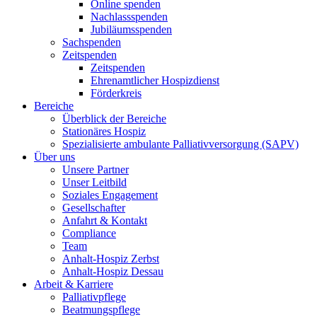
Online spenden
Nachlassspenden
Jubiläumsspenden
Sachspenden
Zeitspenden
Zeitspenden
Ehrenamtlicher Hospizdienst
Förderkreis
Bereiche
Überblick der Bereiche
Stationäres Hospiz
Spezialisierte ambulante Palliativversorgung (SAPV)
Über uns
Unsere Partner
Unser Leitbild
Soziales Engagement
Gesellschafter
Anfahrt & Kontakt
Compliance
Team
Anhalt-Hospiz Zerbst
Anhalt-Hospiz Dessau
Arbeit & Karriere
Palliativpflege
Beatmungspflege