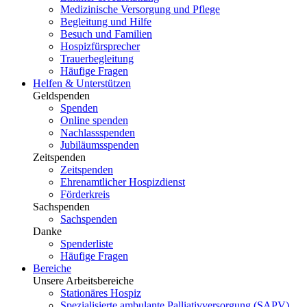
Medizinische Versorgung und Pflege
Begleitung und Hilfe
Besuch und Familien
Hospizfürsprecher
Trauerbegleitung
Häufige Fragen
Helfen & Unterstützen
Geldspenden
Spenden
Online spenden
Nachlassspenden
Jubiläumsspenden
Zeitspenden
Zeitspenden
Ehrenamtlicher Hospizdienst
Förderkreis
Sachspenden
Sachspenden
Danke
Spenderliste
Häufige Fragen
Bereiche
Unsere Arbeitsbereiche
Stationäres Hospiz
Spezialisierte ambulante Palliativversorgung (SAPV)