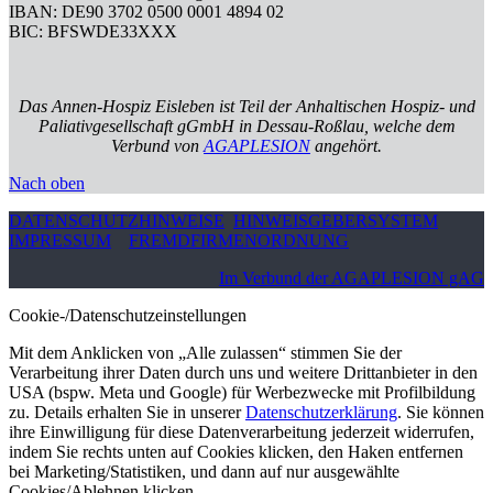
IBAN: DE90 3702 0500 0001 4894 02
BIC: BFSWDE33XXX
Das Annen-Hospiz Eisleben ist Teil der Anhaltischen Hospiz- und
Paliativgesellschaft gGmbH in Dessau-Roßlau, welche dem
Verbund von
AGAPLESION
angehört.
Nach oben
DATENSCHUTZHINWEISE
HINWEISGEBERSYSTEM
IMPRESSUM
FREMDFIRMENORDNUNG
Im Verbund der AGAPLESION gAG
Cookie-/Datenschutzeinstellungen
Mit dem Anklicken von „Alle zulassen“ stimmen Sie der
Verarbeitung ihrer Daten durch uns und weitere Drittanbieter in den
USA (bspw. Meta und Google) für Werbezwecke mit Profilbildung
zu. Details erhalten Sie in unserer
Datenschutzerklärung
. Sie können
ihre Einwilligung für diese Datenverarbeitung jederzeit widerrufen,
indem Sie rechts unten auf Cookies klicken, den Haken entfernen
bei Marketing/Statistiken, und dann auf nur ausgewählte
Cookies/Ablehnen klicken.