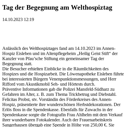
Tag der Begegnung am Welthospiztag
14.10.2023 12:19
Anlässlich des Welthospiztages fand am 14.10.2023 im Annen-
Hospiz Eisleben und im Altenpflegeheim „Heilig Geist Stift“ der
Kanzler von Pfau’sche Stiftung ein gemeinsamer Tag der
Begegnung statt.
Die Besucher erhielten Einblicke in die Räumlichkeiten des
Hospizes und die Hospizarbeit. Die Löwenapotheke Eisleben führte
bei interessierten Bürgern Venenpunktionsmessungen, und Herr
Rifford vom Akustikmobil Seh- und Hörtests durch.
Präventive Informationen gab die Polizei Mansfeld-Südharz zu
Gefahren im Alter, z. B. zum Thema Trickbetrug und Diebstahl.
Felicitas Probst, stv. Vorständin des Förderkreises des Annen-
Hospiz, präsentierte ihre wunderschönen Herbstdekorationen. Der
Erlös floss in die Spendenkasse. Ebenfalls für Zuwachs in der
Spendenkasse sorgte die Fotografin Frau Ahlhelm mit dem Verkauf
ihrer wunderbaren Fotokalender. Auch der Frauenarbeitskreis
Sangerhausen übergab eine Spende in Höhe von 250,00 €. Sie