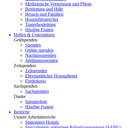
Medizinische Versorgung und Pflege
Begleitung und Hilfe
Besuch und Familien
Hospizfürsprecher
Trauerbegleitung
Häufige Fragen
Helfen & Unterstützen
Geldspenden
Spenden
Online spenden
Nachlassspenden
Jubiläumsspenden
Zeitspenden
Zeitspenden
Ehrenamtlicher Hospizdienst
Förderkreis
Sachspenden
Sachspenden
Danke
Spenderliste
Häufige Fragen
Bereiche
Unsere Arbeitsbereiche
Stationäres Hospiz
Spezialisierte ambulante Palliativversorgung (SAPV)