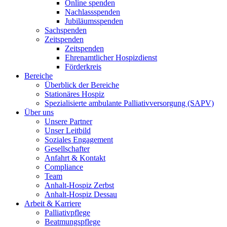
Online spenden
Nachlassspenden
Jubiläumsspenden
Sachspenden
Zeitspenden
Zeitspenden
Ehrenamtlicher Hospizdienst
Förderkreis
Bereiche
Überblick der Bereiche
Stationäres Hospiz
Spezialisierte ambulante Palliativversorgung (SAPV)
Über uns
Unsere Partner
Unser Leitbild
Soziales Engagement
Gesellschafter
Anfahrt & Kontakt
Compliance
Team
Anhalt-Hospiz Zerbst
Anhalt-Hospiz Dessau
Arbeit & Karriere
Palliativpflege
Beatmungspflege