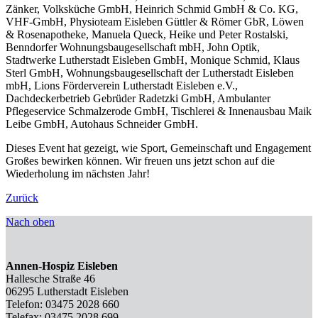
Zänker, Volksküche GmbH, Heinrich Schmid GmbH & Co. KG,
VHF-GmbH, Physioteam Eisleben Güttler & Römer GbR, Löwen
& Rosenapotheke, Manuela Queck, Heike und Peter Rostalski,
Benndorfer Wohnungsbaugesellschaft mbH, John Optik,
Stadtwerke Lutherstadt Eisleben GmbH, Monique Schmid, Klaus
Sterl GmbH, Wohnungsbaugesellschaft der Lutherstadt Eisleben
mbH, Lions Förderverein Lutherstadt Eisleben e.V.,
Dachdeckerbetrieb Gebrüder Radetzki GmbH, Ambulanter
Pflegeservice Schmalzerode GmbH, Tischlerei & Innenausbau Maik
Leibe GmbH, Autohaus Schneider GmbH.
Dieses Event hat gezeigt, wie Sport, Gemeinschaft und Engagement
Großes bewirken können. Wir freuen uns jetzt schon auf die
Wiederholung im nächsten Jahr!
Zurück
Nach oben
Annen-Hospiz Eisleben
Hallesche Straße 46
06295 Lutherstadt Eisleben
Telefon: 03475 2028 660
Telefax: 03475 2028 699